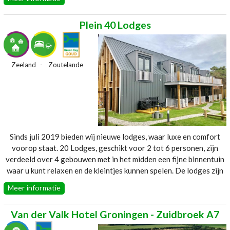
Plein 40 Lodges
Zeeland
Zoutelande
Sinds juli 2019 bieden wij nieuwe lodges, waar luxe en comfort
voorop staat. 20 Lodges, geschikt voor 2 tot 6 personen, zijn
verdeeld over 4 gebouwen met in het midden een fijne binnentuin
waar u kunt relaxen en de kleintjes kunnen spelen. De lodges zijn
met veel liefde en oog voor detail ingericht en hebben allemaal
Meer informatie
een eigen stijl en karakter. Iedere lodge heeft een woonkamer, een
compleet ingerichte keuken, 1 of 2 slaapkamers en een ruime
Van der Valk Hotel Groningen - Zuidbroek A7
badkamer met regendouche. De meeste lodges hebben in de
slaapkamer een vrijstaand bad met een unieke fotowand. Zo kunt