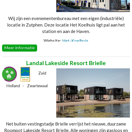
monoverpakking reduceren zonder afbreuk te doen aan
gastvrijheid en hygiëne - Aanschaf 1000 zonnepanelen a 260PW
(1-4-2017) - Afvalscheiding papier - Afvalscheiding vetput
Wij zijn een evenementenbureau met een eigen (industriële)
Website:
Van-der-Valk-Hotel-Groningen-Zuidbroek-A7
locatie in Zutphen. Deze locatie Het Koelhuis ligt pal aan het
station en aan de Haven.
Website:
Het-Koelhuis
Meer informatie
Landal Lakeside Resort Brielle
Zuid
Holland
Zwartewaal
Net buiten vestingstadje Brielle verrijst het nieuwe, duurzame
Roompot Lakeside Resort Brielle. Alle woningen zijn gasloos en