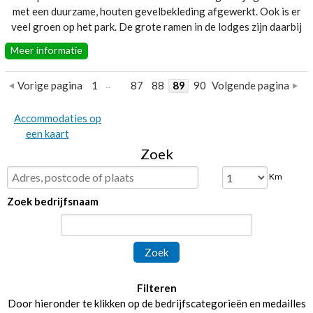
met een duurzame, houten gevelbekleding afgewerkt. Ook is er
veel groen op het park. De grote ramen in de lodges zijn daarbij
extra fijn. Zo kun je op elk moment van de dag genieten van de
Meer informatie
prachtige omgeving. Het vakantiepark ligt direct aan het Brielse
Meer. Niet alleen met een fiets, maar ook met een kano kun je de
Vorige pagina
1
87
88
89
90
Volgende pagina
omgeving verkennen.
Website:
Landal-Lakeside-Resort-Brielle
Accommodaties op
een kaart
Zoek
Km
Zoek bedrijfsnaam
Zoek
Filteren
Door hieronder te klikken op de bedrijfscategorieën en medailles