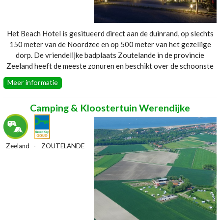
Het Beach Hotel is gesitueerd direct aan de duinrand, op slechts
150 meter van de Noordzee en op 500 meter van het gezellige
dorp. De vriendelijke badplaats Zoutelande in de provincie
Zeeland heeft de meeste zonuren en beschikt over de schoonste
stranden van Nederland. Plaatsen als Domburg, Middelburg en
Meer informatie
Vlissingen liggen op circa 10 kilometer afstand. Uw wandeling of
fietstocht begint en eindigt voor de deur van het hotel. Er is keuze
Camping & Kloostertuin Werendijke
uit 3 kamer types: Deluxe, Superior en Suites. Alle kamers hebben
een eigen badkamer met douche, wastafel en toilet. De
comfortabele boxspring bedden van Auping en Eastborn zijn allen
2.10 meter lang en 1.80 meter breed. De airconditioning om te
Zeeland
ZOUTELANDE
verwarmen en te koelen bedient u met de thermostaat vanuit uw
eigen kamer. Telefoon, kluisje, haarföhn en een 42 inch led-
televisie zijn standaard in iedere kamer. Alle kamers hebben
afwisselend een terras, balkon of Frans balkon met openslaande
deuren.
Website:
Beach-Hotel--Kloeg-Collection