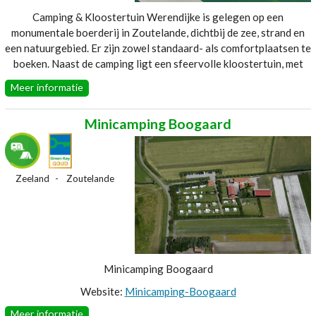
Camping & Kloostertuin Werendijke is gelegen op een
monumentale boerderij in Zoutelande, dichtbij de zee, strand en
een natuurgebied. Er zijn zowel standaard- als comfortplaatsen te
boeken. Naast de camping ligt een sfeervolle kloostertuin, met
uitzicht op één van de hoogste duintoppen van Nederland. De
Meer informatie
gasten kunnen hier genieten, onthaasten en gratis kruiden nemen.
Website:
Camping--Kloostertuin-Werendijke
Minicamping Boogaard
Zeeland
Zoutelande
Minicamping Boogaard
Website:
Minicamping-Boogaard
Meer informatie