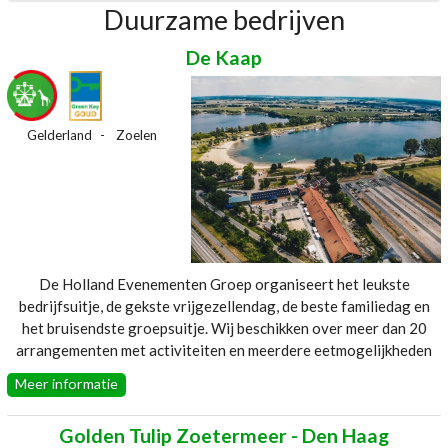
Duurzame bedrijven
De Kaap
Gelderland
Zoelen
De Holland Evenementen Groep organiseert het leukste
bedrijfsuitje, de gekste vrijgezellendag, de beste familiedag en
het bruisendste groepsuitje. Wij beschikken over meer dan 20
arrangementen met activiteiten en meerdere eetmogelijkheden
op 1 schitterende locatie. Wij bieden echt voor ieder wat wils!
Meer informatie
Website:
De-Kaap
Golden Tulip Zoetermeer - Den Haag