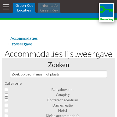
Skip
Green Key
Green Key
Informatie
links
Locaties
Green Key
Locaties
Jump
to
the
Green Key locaties
content
Zoek een accommodatie
Jump
Accommodaties
to
Herkenbaarheid
lijstweergave
the
Accommodaties lijstweergave
Hotel boeken?
navigation
Zoeken:
Zoeken
inloggen
Categorie
Bungalowpark
Camping
Conferentiecentrum
Dagrecreatie
Hotel
Kleine accommodatie