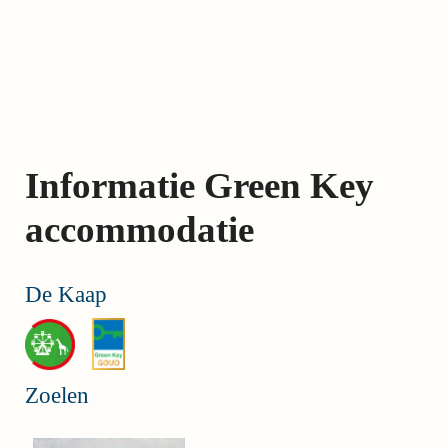
Skip
links
Jump
to
the
content
Informatie Green Key
Jump
to
accommodatie
the
navigation
De Kaap
Zoelen