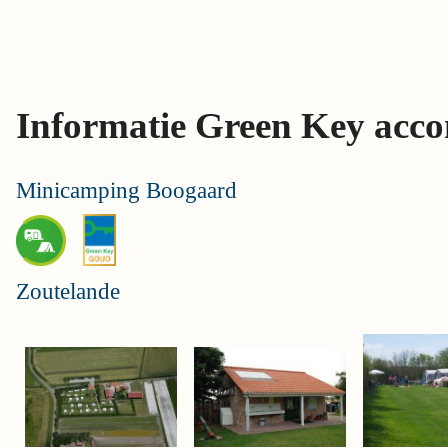
Skip
links
Jump
to
Informatie Green Key acc
the
content
Jump
Minicamping Boogaard
to
the
navigation
Zoutelande