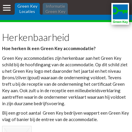
Skip
Green Key
Green Key
Informatie
links
Locaties
Green Key
Locaties
Jump
to
the
Green Key locaties
Herkenbaarheid
content
Zoek een accommodatie
Jump
Hoe herken ik een Green Key accommodatie?
to
Herkenbaarheid
the
Green Key accommodaties zijn herkenbaar aan het Green Key
Hotel boeken?
navigation
schild bij de hoofdingang van de accommodatie. Op dit schild ziet
u het Green Key logo met daaronder het jaartal en het niveau
Zoeken:
(brons/zilver/goud) waaraan de onderneming voldoet. Tevens
inloggen
treft u bij de receptie van de onderneming het certificaat Green
Key aan. Ook zult u in de receptie een milieubeleidsverklaring
aantreffen waarin de ondernemer verklaart waaraan hij voldoet
in zijn duurzame bedrijfsvoering.
Bij een groot aantal Green Key bedrijven wappert een Green Key
vlag of banier bij de entree van de accommodatie.