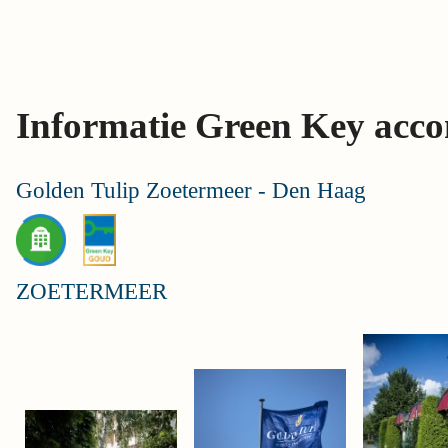
Skip
links
Jump
to
Informatie Green Key acc
the
content
Jump
Golden Tulip Zoetermeer - Den Haag
to
the
navigation
ZOETERMEER