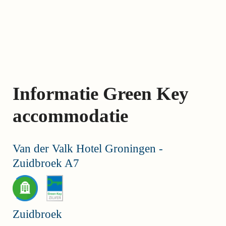
Skip
links
Jump
to
the
content
Informatie Green Key
Jump
to
accommodatie
the
navigation
Van der Valk Hotel Groningen -
Zuidbroek A7
Zuidbroek