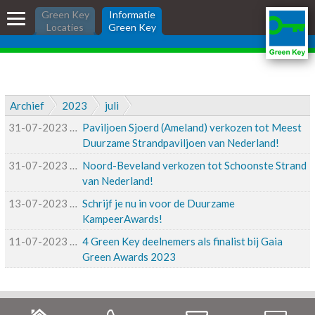
Skip
Informatie Green
Green Key
Informatie
links
Locaties
Green Key
Key
Jump
to
the
Informatie Green Key voor
content
bedrijven
Jump
Archief
2023
juli
Ik wil Green Key
to
31-07-2023
31-07-2023 10:45
Paviljoen Sjoerd (Ameland) verkozen tot Meest
the
Ik heb Green Key
Duurzame Strandpaviljoen van Nederland!
navigation
Wat is Green Key?
31-07-2023
31-07-2023 10:44
Noord-Beveland verkozen tot Schoonste Strand
Nieuws
van Nederland!
13-07-2023
13-07-2023 14:52
Schrijf je nu in voor de Duurzame
Zoeken:
KampeerAwards!
inloggen
11-07-2023
11-07-2023 11:50
4 Green Key deelnemers als finalist bij Gaia
Green Awards 2023