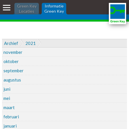
Skip
Informatie Green
Green Key
Informatie
links
Locaties
Green Key
Key
Jump
to
the
Informatie Green Key voor
content
bedrijven
Jump
Archief
2021
Ik wil Green Key
to
november
the
Ik heb Green Key
navigation
oktober
Wat is Green Key?
september
Nieuws
augustus
Zoeken:
juni
inloggen
mei
maart
februari
januari