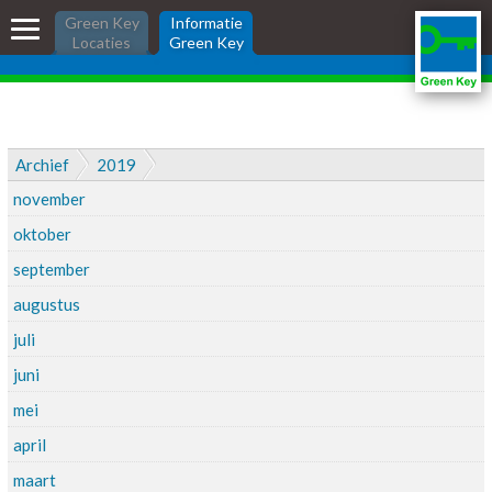
Skip
Informatie Green
Green Key
Informatie
links
Locaties
Green Key
Key
Jump
to
the
Informatie Green Key voor
content
bedrijven
Jump
Archief
2019
Ik wil Green Key
to
november
the
Ik heb Green Key
navigation
oktober
Wat is Green Key?
september
Nieuws
augustus
Zoeken:
juli
inloggen
juni
mei
april
maart