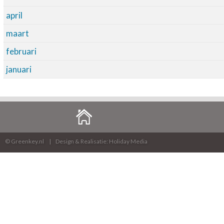
april
maart
februari
januari
© Greenkey.nl
Design & Realisatie: Holiday Media