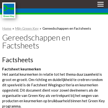
Skip
links
Jump
to
the
Home
Mijn Green Key
Gereedschappen en Factsheets
content
Jump
Gereedschappen en
to
Factsheets
the
navigation
Factsheets
Factsheet keurmerken
Het aantal keurmerken in relatie tot het thema duurzaamheid is
groot en groeit. Om richting en duidelijkheid te creëren rondom
dit speelveld is de Factsheet Wegingscriteria en keurmerken
opgesteld. Dit document dient voor zowel deelnemers als de
organisatie van Green Key als vertrekpunt bij het wegen van
producten en keurmerken op bruikbaarheid binnen het Green Key
programma.