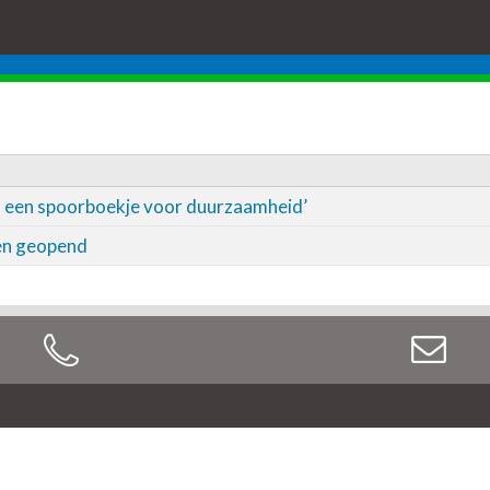
 is een spoorboekje voor duurzaamheid’
en geopend