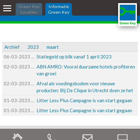
Skip
Informatie Green
Green Key
Informatie
links
Locaties
Green Key
Key
Jump
to
the
Informatie Green Key voor
content
bedrijven
Jump
Archief
2023
maart
Ik wil Green Key
to
06-03-2023
06-03-2023 10:11
Statiegeld op blik vanaf 1 april 2023
the
Ik heb Green Key
navigation
02-03-2023
02-03-2023 13:23
ABN AMRO: Vooral duurzame hotels profiteren
Wat is Green Key?
van groei
Nieuws
02-03-2023
02-03-2023 10:09
Afval als voedingsbodem voor nieuwe
producten: Bij De Clique in Utrecht doen ze het
Zoeken:
01-03-2023
01-03-2023 15:19
Litter Less Plus Campagne is van start gegaan
inloggen
01-03-2023
01-03-2023 15:15
Litter Less Plus Campagne is van start gegaan