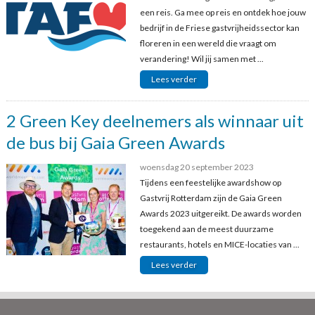
een reis. Ga mee op reis en ontdek hoe jouw
bedrijf in de Friese gastvrijheidssector kan
floreren in een wereld die vraagt om
verandering! Wil jij samen met ...
Lees verder
2 Green Key deelnemers als winnaar uit
de bus bij Gaia Green Awards
woensdag 20 september 2023
Tijdens een feestelijke awardshow op
Gastvrij Rotterdam zijn de Gaia Green
Awards 2023 uitgereikt. De awards worden
toegekend aan de meest duurzame
restaurants, hotels en MICE-locaties van ...
Lees verder