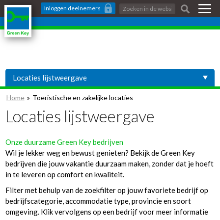
Skip
Zoeken:
Inloggen
deelnemers
links
Jump
to
the
content
Jump
Locaties lijstweergave
to
the
Locaties op een kaart
Home
Toeristische en zakelijke locaties
navigation
Locaties lijstweergave
Onze duurzame Green Key bedrijven
Wil je lekker weg en bewust genieten? Bekijk de Green Key
bedrijven die jouw vakantie duurzaam maken, zonder dat je hoeft
in te leveren op comfort en kwaliteit.
Filter met behulp van de zoekfilter op jouw favoriete bedrijf op
bedrijfscategorie, accommodatie type, provincie en soort
omgeving. Klik vervolgens op een bedrijf voor meer informatie