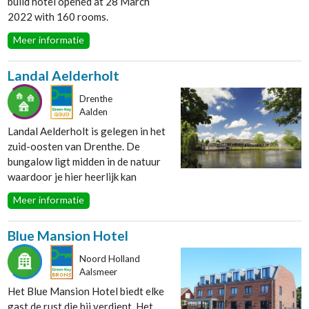
build hotel opened at 28 March
2022 with 160 rooms.
Meer informatie
Landal Aelderholt
Drenthe
Aalden
Landal Aelderholt is gelegen in het
zuid-oosten van Drenthe. De
bungalow ligt midden in de natuur
waardoor je hier heerlijk kan
ontspannen, maar ook lekker kan
Meer informatie
wandelen en fietsen. Vanaf het park
fietst u naar de hunebedden,
Blue Mansion Hotel
bossen, veen en prachtige dorpjes.
Ook op het park is voldoende te
Noord Holland
beleven. Kinderen kunnen spelen in
Aalsmeer
het indoorspeelparadijs of
Het Blue Mansion Hotel biedt elke
razendsnel van waterglijbaan met
gast de rust die hij verdient. Het