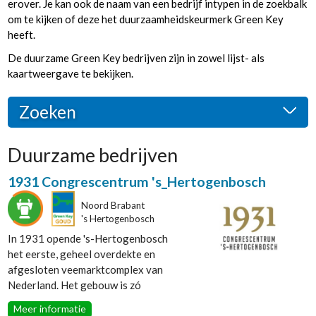
erover. Je kan ook de naam van een bedrijf intypen in de zoekbalk
om te kijken of deze het duurzaamheidskeurmerk Green Key
heeft.
De duurzame Green Key bedrijven zijn in zowel lijst- als
kaartweergave te bekijken.
Zoeken
Duurzame bedrijven
Categorie
1931 Congrescentrum 's_Hertogenbosch
Bungalowpark
Camping
Noord Brabant
Conferentiecentrum
's Hertogenbosch
Dagrecreatie
In 1931 opende 's-Hertogenbosch
Hotel
het eerste, geheel overdekte en
Kleine accommodatie
afgesloten veemarktcomplex van
Restaurant
Nederland. Het gebouw is zó
Accommodatie type
bijzonder dat het op de lijst
Meer informatie
Bed & Breakfast
rijksmonumenten staat. Jaren