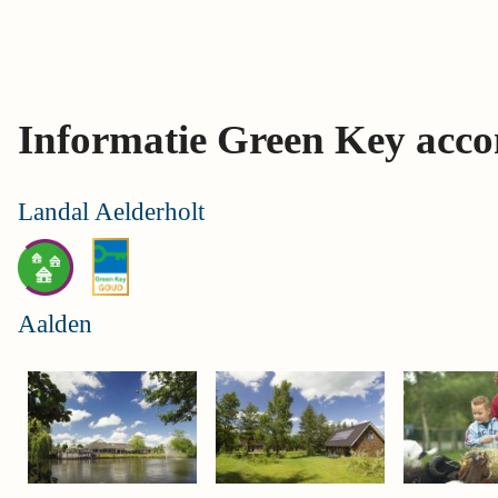
Skip
links
Jump
to
Informatie Green Key acc
the
content
Jump
Landal Aelderholt
to
the
navigation
Aalden