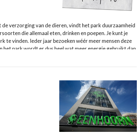
st de verzorging van de dieren, vindt het park duurzaamheid
oorten die allemaal eten, drinken en poepen. Je kunt je
t park te vinden. Ieder jaar bezoeken wéér meer mensen deze
 van het park wordt er dus heel wat meer energie gebruikt dan
Park Amersfoort is zich hiervan bewust en vindt het dan ook
 omgeving, maar ook voor de leefgebieden van dieren in het
amheid. Zo is alle verlichting verduurzaamd, spoelen de
zodat het water van de vaatwasser wordt voorverwarmd en
Met het aanschaffen van de plattegrond voor € 0,50 worden
at er een boom wordt geplant.