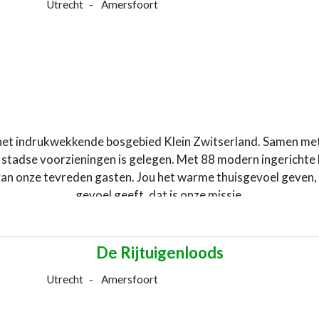
Utrecht
Amersfoort
 het indrukwekkende bosgebied Klein Zwitserland. Samen met
e stadse voorzieningen is gelegen. Met 88 modern ingerichte k
 van onze tevreden gasten. Jou het warme thuisgevoel geven
gevoel geeft, dat is onze missie.
Website:
Amrth-Berghotel-Amersfoort
De Rijtuigenloods
Utrecht
Amersfoort