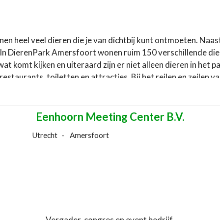
en heel veel dieren die je van dichtbij kunt ontmoeten. Naa
 In DierenPark Amersfoort wonen ruim 150 verschillende diers
wat komt kijken en uiteraard zijn er niet alleen dieren in he
 restaurants, toiletten en attracties. Bij het reilen en zeilen
bij een gemiddeld huishouden.
Voorbeeldmaatregelen
Eenhoorn Meeting Center B.V.
bben aanpassingen groot effect op het energieverbruik. Dieren
Utrecht
Amersfoort
 doet het park niet alleen omdat het goed is voor de directe
 dierenpark doet zowel zichtbaar als onzichtbaar aan duurza
ok staat er een zonneboiler op Restaurant de Buitenplaats, 
t hout en papier in het park voorzien van het FSC keurmerk. 
j vijftien verkochten plattegronden zorgt het park ervoor d
Website:
Dierenpark-Amersfoort
Vergader, congres en event bedrijf.