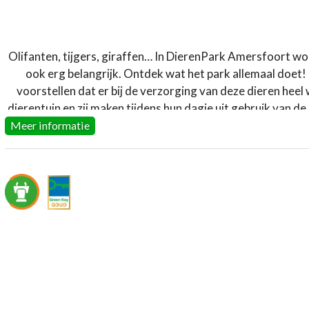
Olifanten, tijgers, giraffen… In DierenPark Amersfoort won
ook erg belangrijk. Ontdek wat het park allemaal doet!
voorstellen dat er bij de verzorging van deze dieren heel 
dierentuin en zij maken tijdens hun dagje uit gebruik van de
Meer informatie
Juist omdat er in een dierentuin veel energie nodig is, he
erg belangrijk om alles zo duurzaam mogelijk te doen. Dit
wild die door de bewoners worden vertegenwoordigd. Het
toiletten en wastafels minder water per keer door en o
hiervoor dus minder energie nodig is. Uiteraard is al he
bomen geplant in Ecuador. Bi