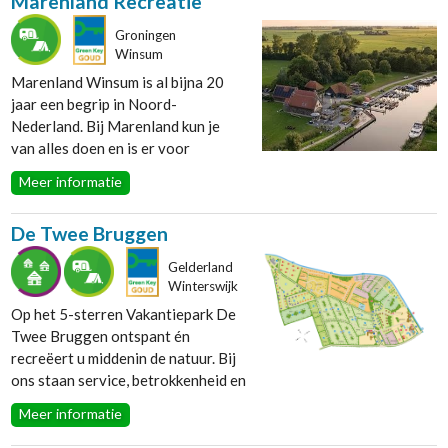
Marenland Recreatie
Limburg
die echter ook zeer geschikt zijn
Noord Brabant
voor cursussen, vergaderingen en
Groningen
Noord Holland
Winsum
evenementen. Samen werken we
Overijssel
aan een betere wereld en een
Marenland Winsum is al bijna 20
Utrecht
goede toekomst.
jaar een begrip in Noord-
Zuid Holland
Nederland. Bij Marenland kun je
Zeeland
van alles doen en is er voor
Soort omgeving
iedereen wat te beleven. Zo is er de
Meer informatie
Stad
camping, een bedstee-hotel, een
Kust
prachtige jachthaven, boot en
Bos
De Twee Bruggen
kanoverhuur en een groot terras
Landelijke omgeving
aan het water - met een prachtige
Waterrijke omgeving
Gelderland
speeltuin - waar je kunt genieten
Winterswijk
van een hapje en een drankje.
Op het 5-sterren Vakantiepark De
Twee Bruggen ontspant én
recreëert u middenin de natuur. Bij
ons staan service, betrokkenheid en
gastvrijheid centraal. Of u nu kiest
Meer informatie
voor een echte kampeervakantie of
liever een chalet, bungalow of