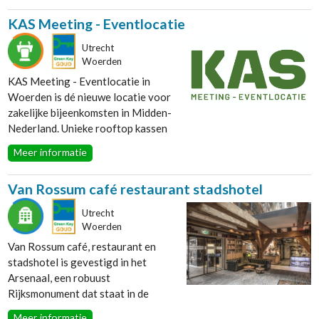
zowel de rustzoeker als de actieve
KAS Meeting - Eventlocatie
vakantieganger. Met diverse
faciliteiten zoals een 18-holes
Utrecht
Pitch & Putt golfbaan en een
Woerden
zwembad is er voor ieder wat wils.
KAS Meeting - Eventlocatie in
Woerden is dé nieuwe locatie voor
zakelijke bijeenkomsten in Midden-
Nederland. Unieke rooftop kassen
op 15 meter hoogte als catering-
Meer informatie
en plenaire ruimte. De verdiepingen
daaronder bevatten 12
Van Rossum café restaurant stadshotel
inspirerende break-out zalen die
van alle gemakken zijn voorzien.
Utrecht
Woerden
Van Rossum café, restaurant en
stadshotel is gevestigd in het
Arsenaal, een robuust
Rijksmonument dat staat in de
historische stadskern van
Meer informatie