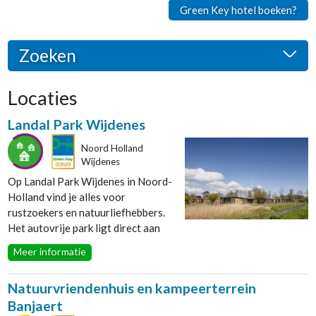
Green Key hotel boeken?
Zoeken
Locaties
Categorie
Landal Park Wijdenes
Bungalowpark
Camping
Noord Holland
Conferentiecentrum
Wijdenes
Dagrecreatie
Op Landal Park Wijdenes in Noord-
Hotel
Holland vind je alles voor
Kleine accommodatie
rustzoekers en natuurliefhebbers.
Restaurant
Het autovrije park ligt direct aan
Accommodatie type
het Markermeer waar je eindeloos
Meer informatie
Bed & Breakfast
over het kabbelende water kunt
Bedrijfsrestaurant
kijken naar de passerende
Bootverhuur
Natuurvriendenhuis en kampeerterrein
zeilboten. Wijdenes ligt bovendien
Buitensport
Banjaert
aan Nederlands oudste dijk: de
Bungalowpark