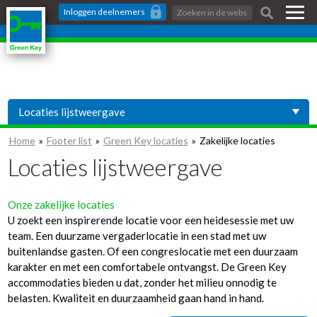
Skip
Zoeken:
Inloggen
deelnemers
links
Jump
to
the
content
Jump
Locaties lijstweergave
to
the
Locaties op een kaart
Home
Footer list
Green Key locaties
Zakelijke locaties
navigation
Locaties lijstweergave
Onze zakelijke locaties
U zoekt een inspirerende locatie voor een heidesessie met uw
team. Een duurzame vergaderlocatie in een stad met uw
buitenlandse gasten. Of een congreslocatie met een duurzaam
karakter en met een comfortabele ontvangst. De Green Key
accommodaties bieden u dat, zonder het milieu onnodig te
belasten. Kwaliteit en duurzaamheid gaan hand in hand.