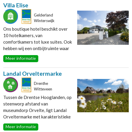
Villa Elise
lodgetent huurt: De Twee Bruggen
zorgt voor een onvergetelijk
Gelderland
verblijf in de Achterhoek.
Winterswijk
Ons boutique hotel beschikt over
10 hotelkamers, van
comfortkamers tot luxe suites. Ook
hebben wij een ontbijtruimte waar
we 's ochtends het ontbijtbuffet
Meer informatie
aanbieden, daarnaast kunnen onze
gasten gebruik maken van een
Landal Orveltermarke
overdekt terras.
Drenthe
Witteveen
Tussen de Drentse Hooglanden, op
steenworp afstand van
museumdorp Orvelte, ligt Landal
Orveltermarke met karakteristieke
Drentse bungalows. Een unieke
Meer informatie
locatie in Noord-Nederland voor