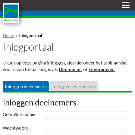
Skip
links
Jump
to
the
Home
Inlogportaal
content
Jump
Inlogportaal
to
the
U kunt op deze pagina inloggen, kies hieronder het tabblad wat
navigation
voor u van toepassing is als
Deelnemer
of
Leverancier
.
Inloggen deelnemers
Inloggen leveranciers
Inloggen deelnemers
Gebruikersnaam
Wachtwoord