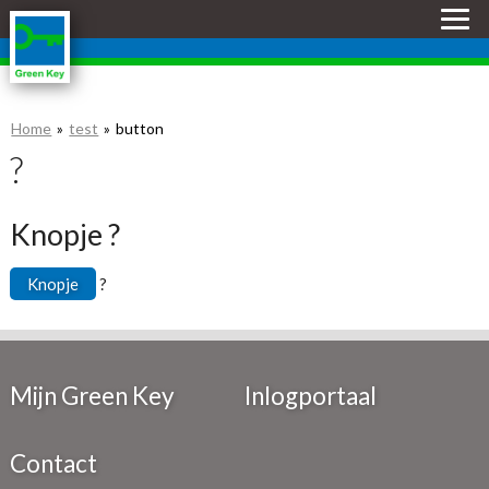
Skip
links
Jump
to
the
Home
test
button
content
Jump
?
to
the
Knopje ?
navigation
Knopje
?
Mijn Green Key
Inlogportaal
Contact