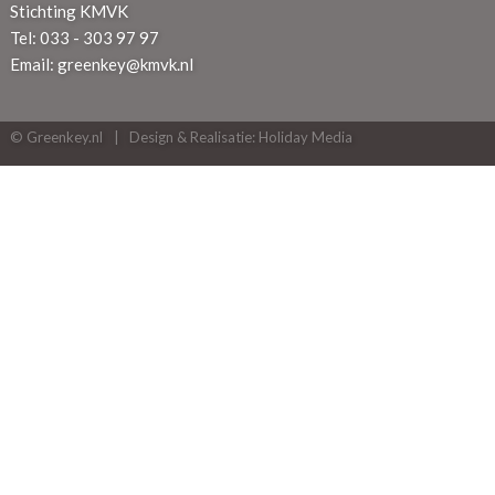
Stichting KMVK
Tel: 033 - 303 97 97
Email:
greenkey@kmvk.nl
© Greenkey.nl
Design & Realisatie: Holiday Media