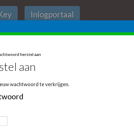
Key
Inlogportaal
achtwoord herstel aan
tel aan
nieuw wachtwoord te verkrijgen.
htwoord