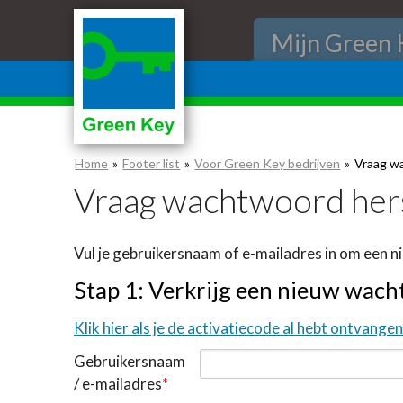
Skip
links
Mijn Green 
Jump
to
the
content
Jump
Home
Footer list
Voor Green Key bedrijven
Vraag w
to
Vraag wachtwoord hers
the
navigation
Vul je gebruikersnaam of e-mailadres in om een 
Stap 1: Verkrijg een nieuw wac
Klik hier als je de activatiecode al hebt ontvangen
Gebruikersnaam
/ e-mailadres
*