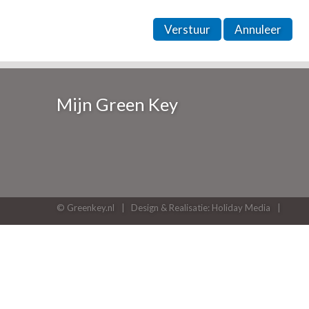
Verstuur
Annuleer
Mijn Green Key
© Greenkey.nl
Design & Realisatie: Holiday Media