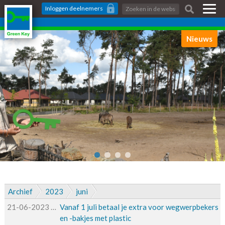
Skip
Zoeken:
Inloggen
deelnemers
links
Jump
to
Nieuws
the
content
Jump
to
the
navigation
Archief
2023
juni
21-06-2023
21-06-2023 08:15
Vanaf 1 juli betaal je extra voor wegwerpbekers
en -bakjes met plastic