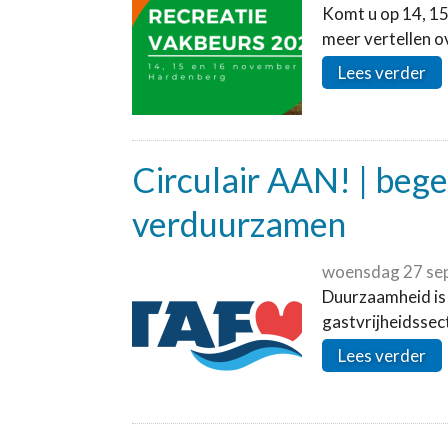
Komt u op 14, 15
meer vertellen o
Lees verder
Circulair AAN! | bege
verduurzamen
woensdag 27 se
Duurzaamheid is 
gastvrijheidssect
Lees verder