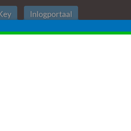
Key
Inlogportaal