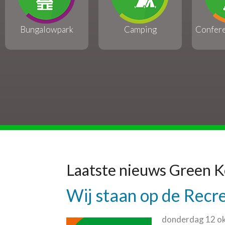
Bungalowpark
Camping
Confer
Laatste nieuws Green 
Wij staan op de Recr
donderdag 12 o