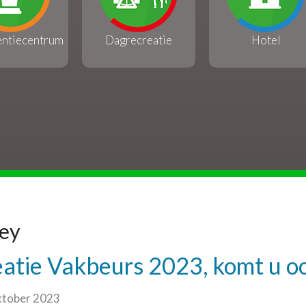
entiecentrum
Dagrecreatie
Hotel
Key
eatie Vakbeurs 2023, komt u o
ktober 2023