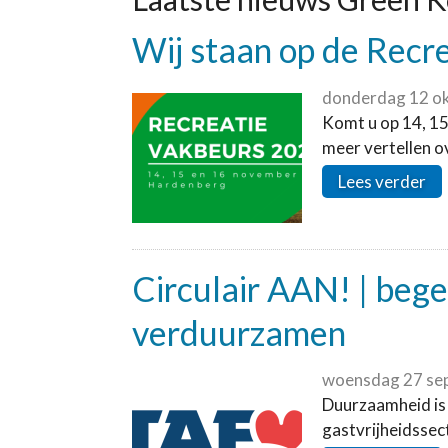
Wij staan op de Recr
donderdag 12 o
Komt u op 14, 15
meer vertellen o
Lees verder
Circulair AAN! | bege
verduurzamen
woensdag 27 se
Duurzaamheid is 
gastvrijheidssect