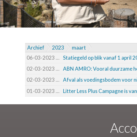
Archief
2023
maart
06-03-2023
06-03-2023 10:11
Statiegeld op blik vanaf 1 april 
02-03-2023
02-03-2023 13:23
ABN AMRO: Vooral duurzame hot
02-03-2023
02-03-2023 10:09
Afval als voedingsbodem voor ni
01-03-2023
01-03-2023 15:15
Litter Less Plus Campagne is va
Acco