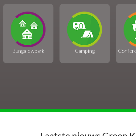
Bungalowpark
Camping
Confer
Laatste nieuws Green 