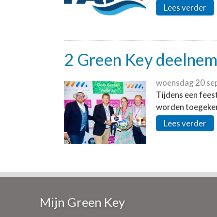
Lees verder
2 Green Key deelneme
woensdag 20 se
Tijdens een fees
worden toegekend
Lees verder
Mijn Green Key