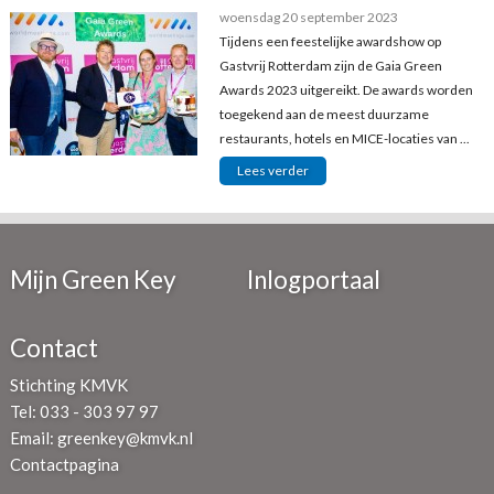
woensdag 20 september 2023
Tijdens een feestelijke awardshow op
Gastvrij Rotterdam zijn de Gaia Green
Awards 2023 uitgereikt. De awards worden
toegekend aan de meest duurzame
restaurants, hotels en MICE-locaties van ...
Lees verder
Mijn Green Key
Inlogportaal
Contact
Stichting KMVK
Tel: 033 - 303 97 97
Email:
greenkey@kmvk.nl
Contactpagina