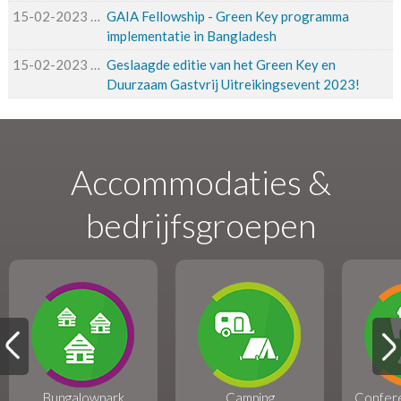
15-02-2023
15-02-2023 13:44
GAIA Fellowship - Green Key programma
implementatie in Bangladesh
15-02-2023
15-02-2023 12:05
Geslaagde editie van het Green Key en
Duurzaam Gastvrij Uitreikingsevent 2023!
Accommodaties &
bedrijfsgroepen
Bungalowpark
Camping
Confer