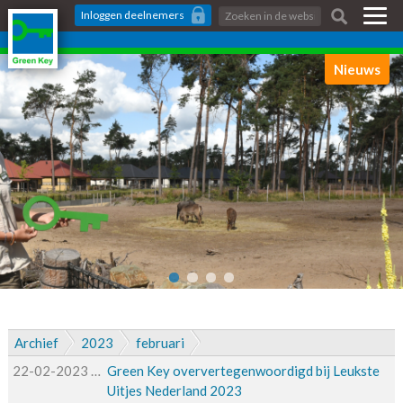
Skip
Zoeken:
Inloggen
deelnemers
links
Jump
to
Nieuws
the
content
Jump
to
the
navigation
Archief
2023
februari
22-02-2023
22-02-2023 14:06
Green Key oververtegenwoordigd bij Leukste
Uitjes Nederland 2023