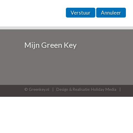
Verstuur
Annuleer
Mijn Green Key
© Greenkey.nl
Design & Realisatie: Holiday Media