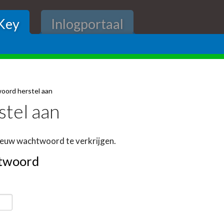
Key
Inlogportaal
oord herstel aan
tel aan
nieuw wachtwoord te verkrijgen.
htwoord