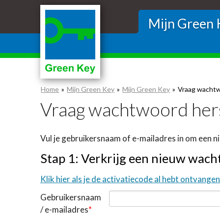
Skip
links
Mijn Green 
Jump
to
the
content
Jump
Home
Mijn Green Key
Mijn Green Key
Vraag wachtw
to
Vraag wachtwoord hers
the
navigation
Vul je gebruikersnaam of e-mailadres in om een 
Stap 1: Verkrijg een nieuw wac
Klik hier als je de activatiecode al hebt ontvangen
Gebruikersnaam
/ e-mailadres
*