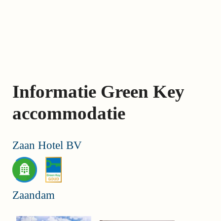
Skip
links
Jump
to
the
content
Informatie Green Key
Jump
to
accommodatie
the
navigation
Zaan Hotel BV
Zaandam