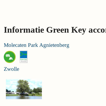
Skip
links
Jump
to
Informatie Green Key acc
the
content
Jump
Molecaten Park Agnietenberg
to
the
navigation
Zwolle