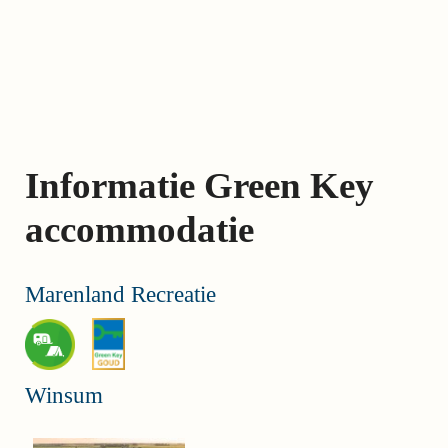
Skip
links
Jump
to
the
content
Informatie Green Key
Jump
to
accommodatie
the
navigation
Marenland Recreatie
Winsum