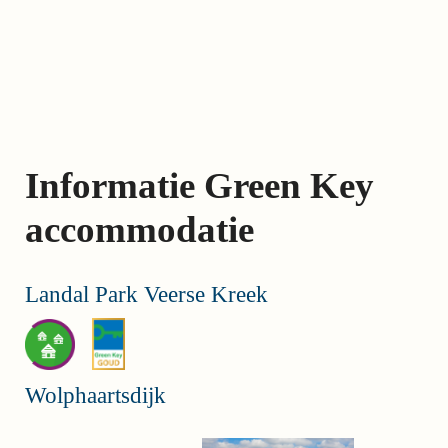
Skip
links
Jump
to
the
content
Informatie Green Key
Jump
to
accommodatie
the
navigation
Landal Park Veerse Kreek
Wolphaartsdijk