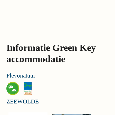
Skip
links
Jump
to
the
content
Informatie Green Key
Jump
to
accommodatie
the
navigation
Flevonatuur
ZEEWOLDE