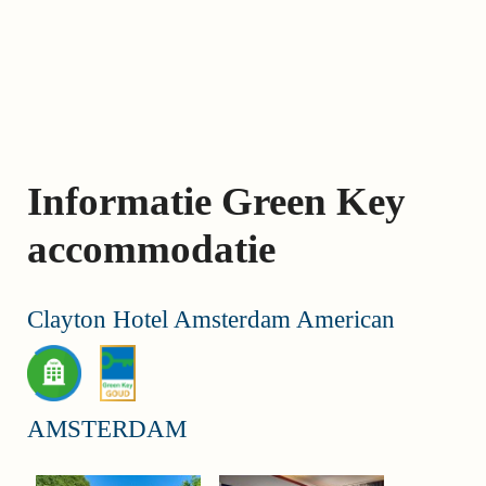
Skip
links
Jump
to
the
content
Informatie Green Key
Jump
to
accommodatie
the
navigation
Clayton Hotel Amsterdam American
AMSTERDAM