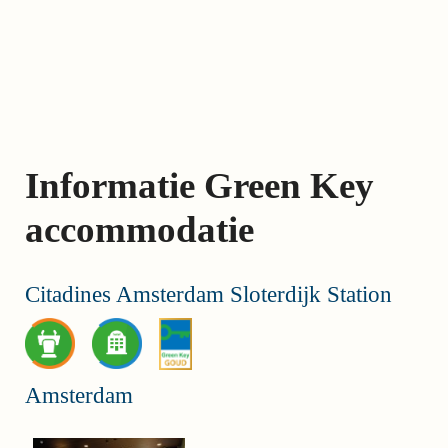
Skip
links
Jump
to
the
content
Informatie Green Key
Jump
to
accommodatie
the
navigation
Citadines Amsterdam Sloterdijk Station
Amsterdam