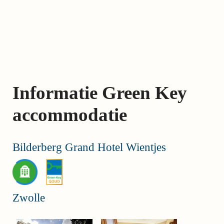
Skip
links
Jump
to
the
content
Informatie Green Key
Jump
to
accommodatie
the
navigation
Bilderberg Grand Hotel Wientjes
Zwolle